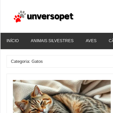
Pular
para
o
unvers
conteúdo
INÍCIO
ANIMAIS SILVESTRES
AVES
C
Categoria:
Gatos