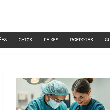
opet.com
ÃES
GATOS
PEIXES
ROEDORES
CU