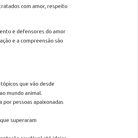
tratados com amor, respeito
ento e defensores do amor
cação e a compreensão são
 tópicos que vão desde
 ao mundo animal.
a por pessoas apaixonadas
o que superaram
entação saudável até ideias