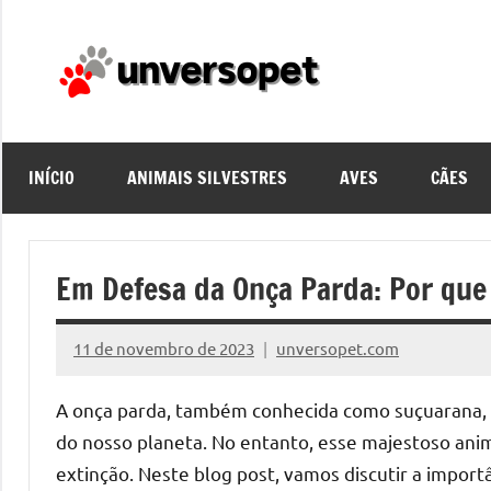
Pular
para
o
unvers
conteúdo
INÍCIO
ANIMAIS SILVESTRES
AVES
CÃES
Em Defesa da Onça Parda: Por que
11 de novembro de 2023
unversopet.com
A onça parda, também conhecida como suçuarana, é
do nosso planeta. No entanto, esse majestoso an
extinção. Neste blog post, vamos discutir a import