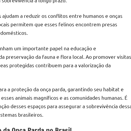
 sobrevivência a longo prazo.
s ajudam a reduzir os conflitos entre humanos e onças
locais permitem que esses felinos encontrem presas
 domésticos.
enham um importante papel na educação e
a preservação da fauna e flora local. Ao promover visita
áreas protegidas contribuem para a valorização da
ra a proteção da onça parda, garantindo seu habitat e
e esses animais magníficos e as comunidades humanas. É
enção desses espaços para assegurar a sobrevivência dess
istemas brasileiros.
 da Onça Parda no Brasil.