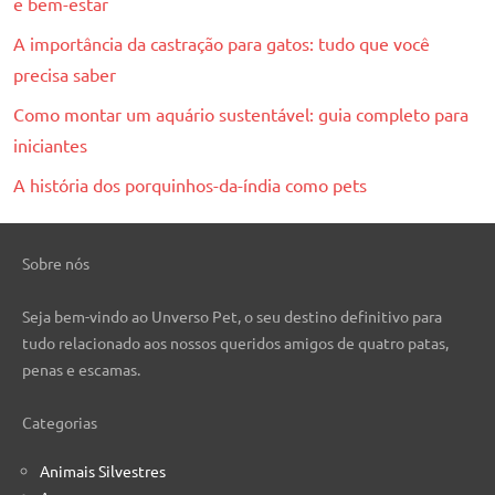
e bem-estar
A importância da castração para gatos: tudo que você
precisa saber
Como montar um aquário sustentável: guia completo para
iniciantes
A história dos porquinhos-da-índia como pets
Sobre nós
Seja bem-vindo ao Unverso Pet, o seu destino definitivo para
tudo relacionado aos nossos queridos amigos de quatro patas,
penas e escamas.
Categorias
Animais Silvestres