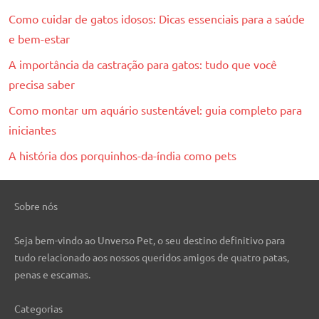
Como cuidar de gatos idosos: Dicas essenciais para a saúde
e bem-estar
A importância da castração para gatos: tudo que você
precisa saber
Como montar um aquário sustentável: guia completo para
iniciantes
A história dos porquinhos-da-índia como pets
Sobre nós
Seja bem-vindo ao Unverso Pet, o seu destino definitivo para
tudo relacionado aos nossos queridos amigos de quatro patas,
penas e escamas.
Categorias